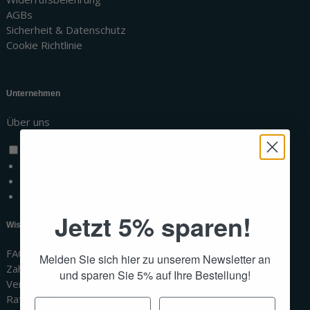
AGBs
Sicherheit & Datenschutz
Cookie Richtlinie
Unternehmen
Über uns
Deutsch
Français
Italiano
English
Jetzt 5% sparen!
Wissenswertes
FAQ
Melden Sie sich hier zu unserem Newsletter an
Zahlungsmethoden
und sparen Sie 5% auf Ihre Bestellung!
Versandinformationen
Ratgeber