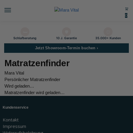
0
🛏️
🛡️
😊
Schlaf­beratung
10 J. Garantie
35.000+ Kunden
Jetzt Showroom-Termin buchen ›
Matratzenfinder
Mara Vital
Persönlicher Matratzenfinder
Wird geladen…
Matratzenfinder wird geladen…
Kundenservice
Kontakt
Impressum
Widerrufsbelehrung