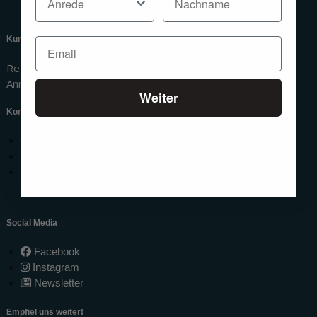
Kundenbereich
Registrierung
Anmeldung
Weiter
Kontakt
Mülacher 1, 6024 Hildisrieden
041 440 86 86
info@mara-vital.ch
Social Media
Facebook
Instagram
Newsletter
Empfiel uns weiter!