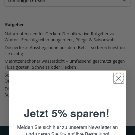
Ratgeber
Naturmaterialien für Decken: Der ultimative Ratgeber zu
Wärme, Feuchtigkeitsmanagement, Pflege & Saisonwahl
Die perfekte Ausstiegshöhe aus dem Bett – so berechnest du
sie richtig
Matratzenschoner wasserdicht – umfassend geschützt gegen
Flüssigkeiten, Schweiss oder Flecken
Schlafen mit gutem Gefühl – Mara Vital Matratzen erfüllen
OEKO-TEX® Standard 100, Babyklasse 1
Die beste Matratze für jeden: Ein Leitfaden für erholsamen
Schlaf
Jetzt 5% sparen!
Melden Sie sich hier zu unserem Newsletter an
und sparen Sie 5% auf Ihre Bestellung!