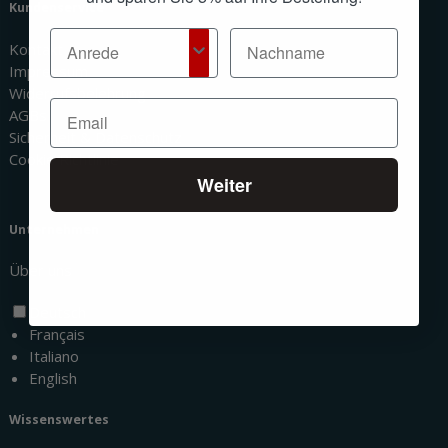
Kundenservice
Kontakt
Impressum
Widerrufsbelehrung
AGBs
Sicherheit & Datenschutz
Cookie Richtlinie
Weiter
Unternehmen
Über uns
Deutsch
Français
Italiano
English
Wissenswertes