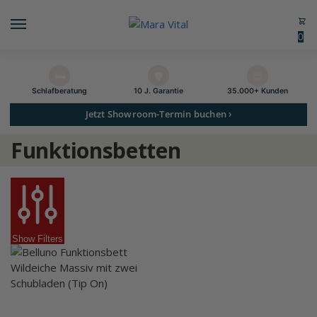
0
🛏️
🛡️
😊
Schlaf­beratung
10 J. Garantie
35.000+ Kunden
Jetzt Showroom-Termin buchen ›
Funktionsbetten
Show Filters