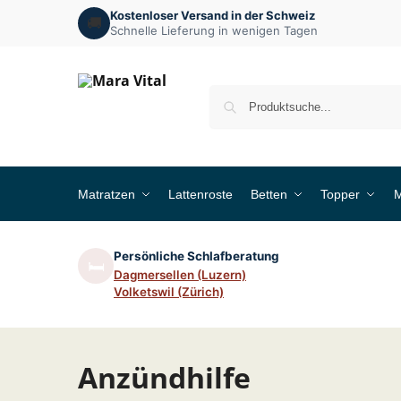
Kostenloser Versand in der Schweiz
🚚
Schnelle Lieferung in wenigen Tagen
Matratzen
Lattenroste
Betten
Topper
M
Persönliche Schlafberatung
🛏️
Dagmersellen (Luzern)
Volketswil (Zürich)
Anzündhilfe