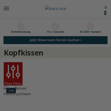
0
🛏️
🛡️
😊
Schlaf­beratung
10 J. Garantie
35.000+ Kunden
Jetzt Showroom-Termin buchen ›
Kopfkissen
Show Filters
-33%