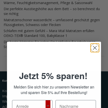
Wärme, Feuchtigkeitsmanagement, Pflege & Saisonwahl
Die perfekte Ausstiegshöhe aus dem Bett – so berechnest du
sie richtig
Matratzenschoner wasserdicht – umfassend geschützt gegen
Flüssigkeiten, Schweiss oder Flecken
Schlafen mit gutem Gefühl – Mara Vital Matratzen erfüllen
OEKO-TEX® Standard 100, Babyklasse 1
Die beste Matratze für jeden: Ein Leitfaden für erholsamen
Schlaf
Jetzt 5% sparen!
Kundenservice
Melden Sie sich hier zu unserem Newsletter an
Kontakt
und sparen Sie 5% auf Ihre Bestellung!
Impressum
Widerrufsbelehrung
AGBs