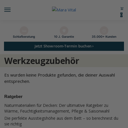
0
🛏️
🛡️
😊
Schlaf­beratung
10 J. Garantie
35.000+ Kunden
Jetzt Showroom-Termin buchen ›
Werkzeugzubehör
Es wurden keine Produkte gefunden, die deiner Auswahl
entsprechen.
Ratgeber
Naturmaterialien für Decken: Der ultimative Ratgeber zu
Wärme, Feuchtigkeitsmanagement, Pflege & Saisonwahl
Die perfekte Ausstiegshöhe aus dem Bett – so berechnest du
sie richtig