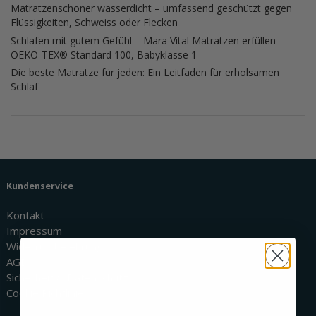
Matratzenschoner wasserdicht – umfassend geschützt gegen
Flüssigkeiten, Schweiss oder Flecken
Schlafen mit gutem Gefühl – Mara Vital Matratzen erfüllen
OEKO-TEX® Standard 100, Babyklasse 1
Die beste Matratze für jeden: Ein Leitfaden für erholsamen
Schlaf
Kundenservice
Kontakt
Impressum
Widerrufsbelehrung
AGBs
Sicherheit & Datenschutz
Cookie Richtlinie