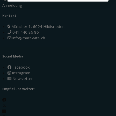
Anmeldung
Kontakt
Mülacher 1, 6024 Hildisrieden
041 440 86 86
info@mara-vital.ch
Social Media
Facebook
Instagram
Newsletter
Empfiel uns weiter!