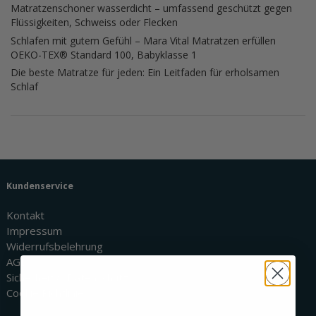
Matratzenschoner wasserdicht – umfassend geschützt gegen
Flüssigkeiten, Schweiss oder Flecken
Schlafen mit gutem Gefühl – Mara Vital Matratzen erfüllen
OEKO-TEX® Standard 100, Babyklasse 1
Die beste Matratze für jeden: Ein Leitfaden für erholsamen
Schlaf
Kundenservice
Kontakt
Impressum
Widerrufsbelehrung
AGBs
Sicherheit & Datenschutz
Cookie Richtlinie