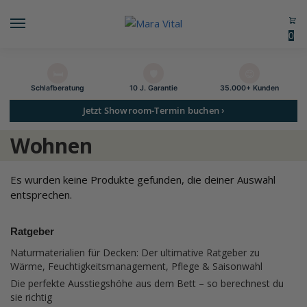
0
🛏️
🛡️
😊
Schlaf­beratung
10 J. Garantie
35.000+ Kunden
Jetzt Showroom-Termin buchen ›
Wohnen
Es wurden keine Produkte gefunden, die deiner Auswahl
entsprechen.
Ratgeber
Naturmaterialien für Decken: Der ultimative Ratgeber zu
Wärme, Feuchtigkeitsmanagement, Pflege & Saisonwahl
Die perfekte Ausstiegshöhe aus dem Bett – so berechnest du
sie richtig