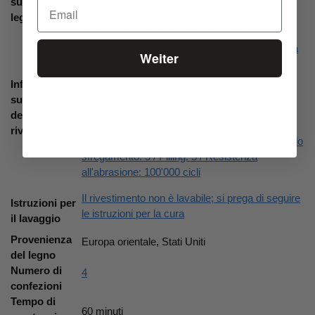
sul materiale:
cuore massiccio, noce massiccio
legno/pellicola
Composizione rivestimento Pepe: 100%
poliestere / Resistenza alla luce: 5 / Resistenza
Weiter
allo sfregamento: 4-5 / Pilling: 5 / Resistenza
all'abrasione: 15'000 cicli / Peso: 268 g al m² /
Informazioni
Privo di coloranti allergenici, Az
,
Composizione
sul materiale
superficie in similpelle: 100% poliuretano /
del
Composizione base: 71% poliestere, 29%
rivestimento
cotone / Resistenza alla luce: 5 / Resistenza allo
sfregamento: 5 / Pilling: 5 / Resistenza
all'abrasione: 100'000 cicli
Il rivestimento non è lavabile; si prega di seguire
Istruzioni per
le istruzioni per la cura
il lavaggio
Provenienza
Europa orientale, Stati Uniti
del legno
Numero di
4
confezioni
Tempo di
60 minuti