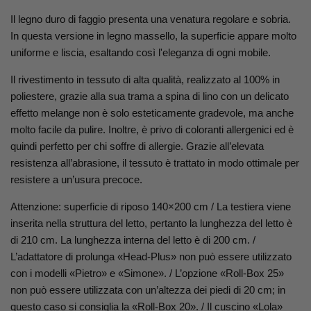
Il legno duro di faggio presenta una venatura regolare e sobria.
In questa versione in legno massello, la superficie appare molto
uniforme e liscia, esaltando così l'eleganza di ogni mobile.
Il rivestimento in tessuto di alta qualità, realizzato al 100% in
poliestere, grazie alla sua trama a spina di lino con un delicato
effetto melange non è solo esteticamente gradevole, ma anche
molto facile da pulire. Inoltre, è privo di coloranti allergenici ed è
quindi perfetto per chi soffre di allergie. Grazie all’elevata
resistenza all’abrasione, il tessuto è trattato in modo ottimale per
resistere a un’usura precoce.
Attenzione: superficie di riposo 140×200 cm / La testiera viene
inserita nella struttura del letto, pertanto la lunghezza del letto è
di 210 cm. La lunghezza interna del letto è di 200 cm. /
L’adattatore di prolunga «Head-Plus» non può essere utilizzato
con i modelli «Pietro» e «Simone». / L’opzione «Roll-Box 25»
non può essere utilizzata con un’altezza dei piedi di 20 cm; in
questo caso si consiglia la «Roll-Box 20». / Il cuscino «Lola»