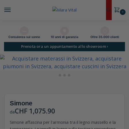
0
🛏️
🛡️
😊
Consulenza sul sonno
10 anni di garanzia
Oltre 35.000 clienti
Prenota ora un appuntamento allo showroom ›
Simone
CHF
1,075.90
da
Simone affascina per l'armonia tra il legno massello e la
tappezzeria. I pannelli in legno sulla testiera riprendono