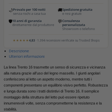
🌙
🚚
Provalo per 100 notti
Spedizione gratuita
senza rischi a casa tua
e resi gratuiti
🛡
💬
10 anni di garanzia
Consulenza
direttamente dal produttore
personalizzata
Showroom o telefono
★★★★★
4,83
· 1.394 recensioni verificate su Trusted Shops
Descrizione
Ulteriori informazioni
La linea Trento 16 trasmette un senso di sicurezza e vicinanza
alla natura grazie all’uso del legno massello. I giunti angolari
conferiscono al letto un aspetto moderno, mentre tutti i
componenti presentano un equilibrio visivo perfetto. Robustezza
e lunga durata sono i tratti distintivi di Trento 16. Il semplice
montaggio della struttura del letto può essere ripetuto
innumerevoli volte, senza comprometterne la resistenza e la
stabilità.