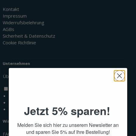
Kontakt
Impressum
Widerrufsbelehrung
AGBs
Sicherheit & Datenschutz
Cookie Richtlinie
Unternehmen
Über uns
Deutsch
Français
Italiano
Jetzt 5% sparen!
English
Wissenswertes
Melden Sie sich hier zu unserem Newsletter an
und sparen Sie 5% auf Ihre Bestellung!
FAQ