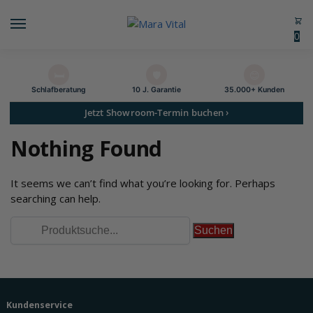
0
🛏️
🛡️
😊
Schlaf­beratung
10 J. Garantie
35.000+ Kunden
Jetzt Showroom-Termin buchen ›
Nothing Found
It seems we can’t find what you’re looking for. Perhaps
searching can help.
Kundenservice