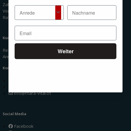
Zahlungsmethoden
Versandinformationen
Ratgeber
Kundenbereich
Registrierung
Weiter
Anmeldung
Kontakt
Mülacher 1, 6024 Hildisrieden
041 440 86 86
info@mara-vital.ch
Social Media
Facebook