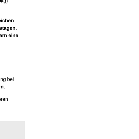
0kg)
eichen
tstagen.
fern eine
ng bei
en
.
eren