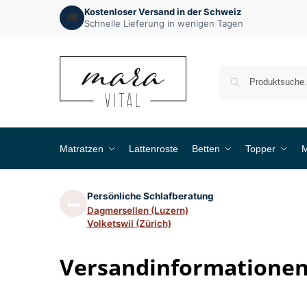
Kostenloser Versand in der Schweiz
🚚
Schnelle Lieferung in wenigen Tagen
Matratzen
Lattenroste
Betten
Topper
M
Persönliche Schlafberatung
🛏️
Dagmersellen (Luzern)
Volketswil (Zürich)
Versandinformatione