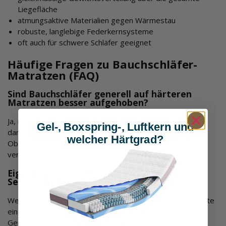
Liegefläche
atmungsaktive Materialien gegen Wärmestau
robuste, langlebige Federkernsysteme
oft auch für schwere Schläfer geeignet
Häufige Fragen zu Bauchschläfer-
Matratzen (FAQ)
Sind Bauchschläfer generell auf härteren
Matratzen besser aufgehoben?
Ja, meist ist ein mittelfester bis fester Härtegrad sinnvoll,
Gel-, Boxspring-, Luftkern und
damit der Rumpf nicht absackt. Trotzdem sollte die
welcher Härtgrad?
Oberfläche angenehm nachgeben, um Druckstellen zu
vermeiden.
Eignen sich diese Matratzen auch für
Seitenschläfer?
Wer häufig zwischen Bauch- und Seitenlage wechselt, sollte
ein Modell wählen, das zwar stabil, aber nicht zu hart ist.
Gerne helfen wir bei der Auswahl des passenden