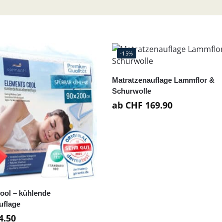
-15%
Matratzenauflage Lammflor &
Schurwolle
ab
CHF
169.90
ool – kühlende
uflage
4.50