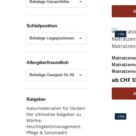
A
Schlafposition
-15%
Matratzena
Allergikerfreundlich
Matratzens
Matratzens
ab
CHF
5
A
Ratgeber
Naturmaterialien für Decken:
Der ultimative Ratgeber zu
-25%
Wärme,
Feuchtigkeitsmanagement,
Pflege & Saisonwahl