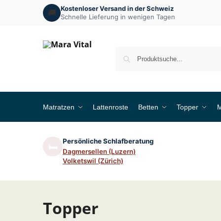
Kostenloser Versand in der Schweiz
🚚
Schnelle Lieferung in wenigen Tagen
Matratzen
Lattenroste
Betten
Topper
M
Persönliche Schlafberatung
🛏️
Dagmersellen (Luzern)
Volketswil (Zürich)
Topper