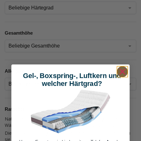
Gesamthöhe
Allergikerfreundlich
Gel-, Boxspring-, Luftkern und
welcher Härtgrad?
Ratgeber
Naturmaterialien für Decken: Der ultimative Ratgeber zu
Wärme, Feuchtigkeitsmanagement, Pflege & Saisonwahl
Die perfekte Ausstiegshöhe aus dem Bett – so berechnest du
sie richtig