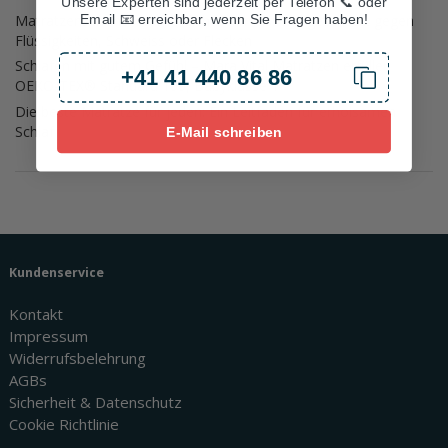
Unsere Experten sind jederzeit per Telefon 📞 oder
Matratzenschoner wasserdicht – umfassend geschützt gegen
Email 📧 erreichbar, wenn Sie Fragen haben!
Flüssigkeiten, Schweiss oder Flecken
Schlafen mit gutem Gefühl – Mara Vital Matratzen erfüllen
+41 41 440 86 86
OEKO-TEX® Standard 100, Babyklasse 1
Die beste Matratze für jeden: Ein Leitfaden für erholsamen
Schlaf
E-Mail schreiben
Kundenservice
Kontakt
Impressum
Widerrufsbelehrung
AGBs
Sicherheit & Datenschutz
Cookie Richtlinie