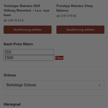
Testsieger Matratze 2024
Preistipp Matratze Sleep
Stiftung Warentest – f.a.n. max
Balance
foam
ab
CHF
379.00
ab
CHF
314.10
Ausführung wählen
Ausführung wählen
Nach Preis filtern
Filter
Grösse
Härtegrad