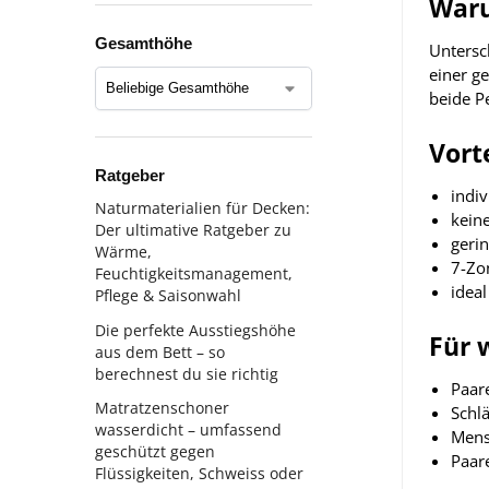
Waru
Gesamthöhe
Untersc
einer g
beide P
Vort
Ratgeber
indi
Naturmaterialien für Decken:
keine
Der ultimative Ratgeber zu
geri
Wärme,
7-Zo
Feuchtigkeitsmanagement,
ideal
Pflege & Saisonwahl
Die perfekte Ausstiegshöhe
Für 
aus dem Bett – so
berechnest du sie richtig
Paar
Matratzenschoner
Schlä
wasserdicht – umfassend
Mens
geschützt gegen
Paar
Flüssigkeiten, Schweiss oder