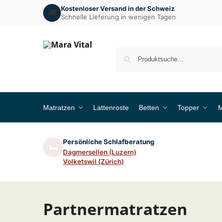
Kostenloser Versand in der Schweiz
🚚
Schnelle Lieferung in wenigen Tagen
Matratzen
Lattenroste
Betten
Topper
M
Persönliche Schlafberatung
🛏️
Dagmersellen (Luzern)
Volketswil (Zürich)
Partnermatratzen