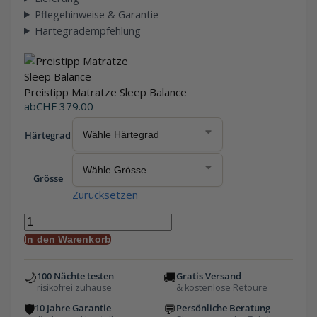
Pflegehinweise & Garantie
Härtegradempfehlung
Preistipp Matratze Sleep Balance
ab
CHF
379.00
Härtegrad
Grösse
Zurücksetzen
In den Warenkorb
🌙
🚚
100 Nächte testen
Gratis Versand
risikofrei zuhause
& kostenlose Retoure
🛡
💬
10 Jahre Garantie
Persönliche Beratung