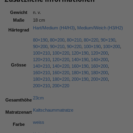
Gewicht
n. v.
Maße
18 cm
Hart/Medium (H4/H3)
,
Medium/Weich (H3/H2)
Härtegrad
80×190
,
80×200
,
80×210
,
80×220
,
90×190
,
90×200
,
90×210
,
90×220
,
100×190
,
100×200
,
100×210
,
100×220
,
120×190
,
120×200
,
120×210
,
120×220
,
140×190
,
140×200
,
Grösse
140×210
,
140×220
,
160×190
,
160×200
,
160×210
,
160×220
,
180×190
,
180×200
,
180×210
,
180×220
,
200×190
,
200×200
,
200×210
,
200×220
23cm
Gesamthöhe
Kaltschaummatratze
Matratzenart
weiss
Farbe