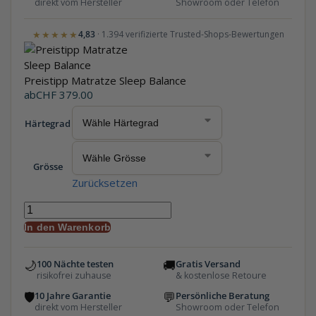
direkt vom Hersteller
Showroom oder Telefon
★★★★★
4,83
· 1.394 verifizierte Trusted-Shops-Bewertungen
Preistipp Matratze Sleep Balance
ab
CHF
379.00
Härtegrad
Grösse
Zurücksetzen
In den Warenkorb
🌙
🚚
100 Nächte testen
Gratis Versand
risikofrei zuhause
& kostenlose Retoure
🛡
💬
10 Jahre Garantie
Persönliche Beratung
direkt vom Hersteller
Showroom oder Telefon