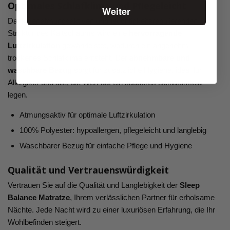
Optimales Schlafklima und Pflegeleicht
Weiter
Dank der atmungsaktiven und feuchtigkeitsregulierenden
Struktur des Kaltschaums wird eine
hervorragende
Luftzirkulation
gewährleistet, wodurch ein angenehm
trockenes Schlafklima entsteht. Der
abnehmbare und
waschbare Bezug
sorgt für zusätzliche Hygiene, ideal für
Allergiker und alle, die Wert auf ein sauberes Schlafumfeld
legen.
Atmungsaktiv für optimale Luftzirkulation
100% Polyester: hypoallergen, pflegeleicht und langlebig
Waschbarer Bezug für einfache Pflege und Hygiene
Qualität und Vertrauenswürdigkeit
Vertrauen Sie auf die Qualität und Langlebigkeit der
Sleep
Balance Matratze
, Ihrem verlässlichen Partner für erholsame
Nächte. Jede Nacht wird zu einer luxuriösen Erfahrung, die Ihr
Wohlbefinden steigert.