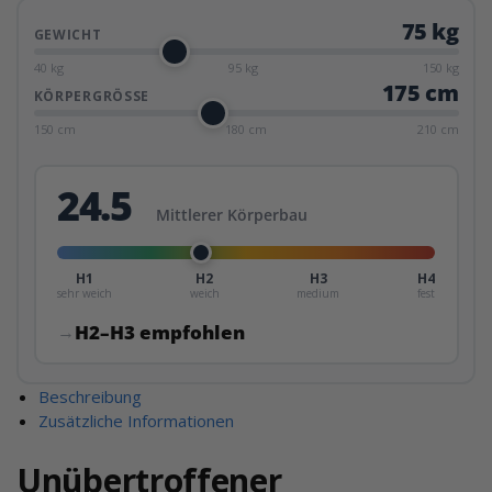
75 kg
GEWICHT
40 kg
95 kg
150 kg
175 cm
KÖRPERGRÖSSE
150 cm
180 cm
210 cm
24.5
Mittlerer Körperbau
H1
H2
H3
H4
sehr weich
weich
medium
fest
H2–H3 empfohlen
→
Beschreibung
Zusätzliche Informationen
Unübertroffener