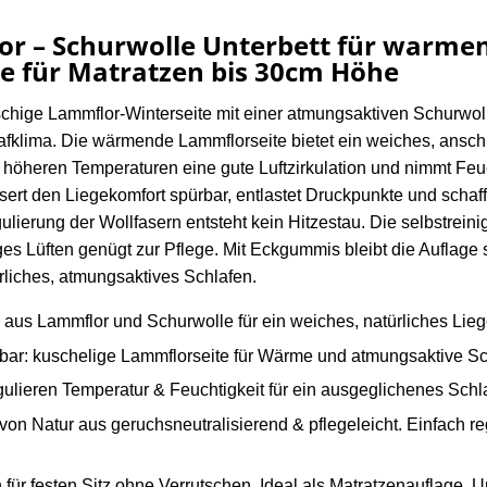
r – Schurwolle Unterbett für warmen
e für Matratzen bis 30cm Höhe
uschige Lammflor-Winterseite mit einer atmungsaktiven Schurwo
afklima. Die wärmende Lammflorseite bietet ein weiches, ansc
ei höheren Temperaturen eine gute Luftzirkulation und nimmt Feu
ert den Liegekomfort spürbar, entlastet Druckpunkte und schafft
ulierung der Wollfasern entsteht kein Hitzestau. Die selbstrei
Lüften genügt zur Pflege. Mit Eckgummis bleibt die Auflage si
rliches, atmungsaktives Schlafen.
s Lammflor und Schurwolle für ein weiches, natürliches Li
 kuschelige Lammflorseite für Wärme und atmungsaktive Schur
en Temperatur & Feuchtigkeit für ein ausgeglichenes Schlafk
 Natur aus geruchsneutralisierend & pflegeleicht. Einfach re
 festen Sitz ohne Verrutschen. Ideal als Matratzenauflage, Un