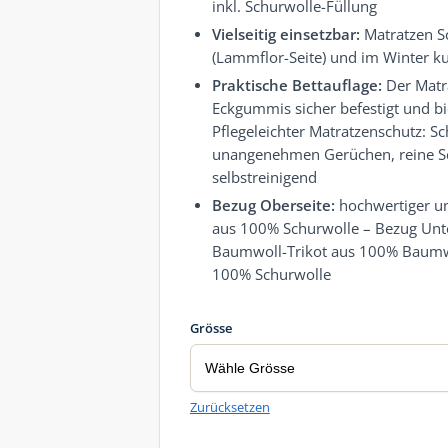
inkl. Schurwolle-Füllung
Vielseitig einsetzbar:
Matratzen S
(Lammflor-Seite) und im Winter ku
Praktische Bettauflage:
Der Matr
Eckgummis sicher befestigt und bie
Pflegeleichter Matratzenschutz: S
unangenehmen Gerüchen, reine Sch
selbstreinigend
Bezug Oberseite:
hochwertiger un
aus 100% Schurwolle – Bezug Unte
Baumwoll-Trikot aus 100% Baumwo
100% Schurwolle
Grösse
Zurücksetzen