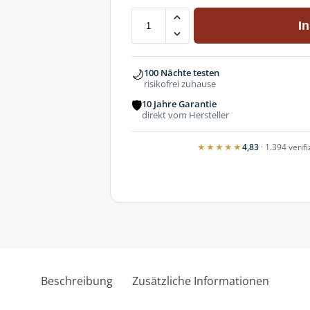
I
🌙
100 Nächte testen
risikofrei zuhause
🛡
10 Jahre Garantie
direkt vom Hersteller
★★★★★
4,83
· 1.394 veri
Beschreibung
Zusätzliche Informationen