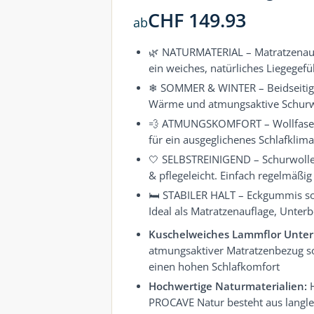
CHF
149.93
ab
🌿 NATURMATERIAL – Matratzenauf
ein weiches, natürliches Liegeg
❄ SOMMER & WINTER – Beidseitig n
Wärme und atmungsaktive Schurwol
💨 ATMUNGSKOMFORT – Wollfasern
für ein ausgeglichenes Schlafklima
🤍 SELBSTREINIGEND – Schurwolle 
& pflegeleicht. Einfach regelmäßig
🛏 STABILER HALT – Eckgummis sor
Ideal als Matratzenauflage, Unter
Kuschelweiches Lammflor Unter
atmungsaktiver Matratzenbezug s
einen hohen Schlafkomfort
Hochwertige Naturmaterialien:
H
PROCAVE Natur besteht aus langle