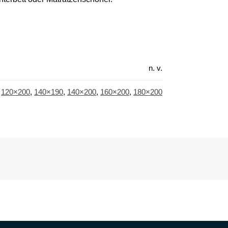
n. v.
,
120×200
,
140×190
,
140×200
,
160×200
,
180×200