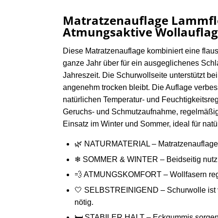
Matratzenauflage Lammflo
Atmungsaktive Wollauflag
Diese Matratzenauflage kombiniert eine fla
ganze Jahr über für ein ausgeglichenes Schl
Jahreszeit. Die Schurwollseite unterstützt b
angenehm trocken bleibt. Die Auflage verbess
natürlichen Temperatur- und Feuchtigkeitsreg
Geruchs- und Schmutzaufnahme, regelmäßiges 
Einsatz im Winter und Sommer, ideal für natü
🌿 NATURMATERIAL – Matratzenauflage au
❄ SOMMER & WINTER – Beidseitig nutzbar:
💨 ATMUNGSKOMFORT – Wollfasern regulier
🤍 SELBSTREINIGEND – Schurwolle ist von
nötig.
🛏 STABILER HALT – Eckgummis sorgen für