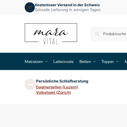
Kostenloser Versand in der Schweiz
🚚
Schnelle Lieferung in wenigen Tagen
Matratzen
Lattenroste
Betten
Topper
M
Persönliche Schlafberatung
🛏️
Dagmersellen (Luzern)
Volketswil (Zürich)