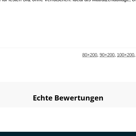
80×200
,
90×200
,
100×200
Echte Bewertungen