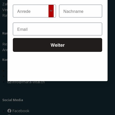
Zahlungsmethoden
Versandinformationen
Ratgeber
Kundenbereich
Registrierung
Weiter
Anmeldung
Kontakt
Mülacher 1, 6024 Hildisrieden
041 440 86 86
info@mara-vital.ch
Social Media
Facebook