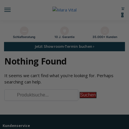
0
🛏️
🛡️
😊
Schlaf­beratung
10 J. Garantie
35.000+ Kunden
Jetzt Showroom-Termin buchen ›
Nothing Found
It seems we can’t find what you’re looking for. Perhaps
searching can help.
Kundenservice