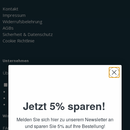
Kontakt
Impressum
Widerrufsbelehrung
AGBs
Sicherheit & Datenschutz
Cookie Richtlinie
Unternehmen
Über uns
Deutsch
Français
Italiano
Jetzt 5% sparen!
English
Wissenswertes
Melden Sie sich hier zu unserem Newsletter an
und sparen Sie 5% auf Ihre Bestellung!
FAQ