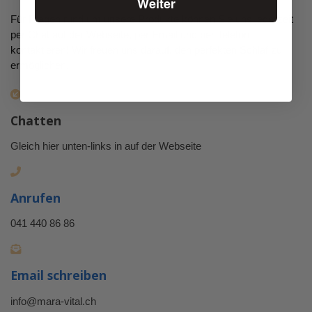
Weiter
Für Fragen rund um unsere Produkte können Sie uns jederzeit
per Chat auf der Webseite, per Email und per Telefon
kontaktieren! Wir freuen uns darauf, den perfekten Schlaf zu
ermöglichen.
Chatten
Gleich hier unten-links in auf der Webseite
Anrufen
041 440 86 86
Email schreiben
info@mara-vital.ch