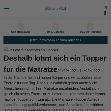
0
🛏️
🛡️
😊
Schlaf­beratung
10 J. Garantie
35.000+ Kunden
Jetzt Showroom-Termin buchen ›
Deshalb lohnt sich ein Topper
für die Matratze
21/09/2021
14/02/2022
In der Nacht erholt sich unser Körper und wir schöpfen neue
Energie für den Tag. Doch zur Wahrheit gehört auch: Viele
Menschen sind mit ihrer Matratze unzufrieden. Anstatt sich
gleich ein neues Exemplar zu besorgen, kommen daher immer
häufiger Topper zum Einsatz. Die Matratzen Topper Auflage
kann das Liegegefühl verbessern, den Schlafkomfort erhöhen
und zudem zu mehr Hygiene beitragen. Aber was hat es damit