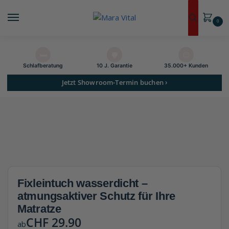
0
🛏️
🛡️
😊
Schlaf­beratung
10 J. Garantie
35.000+ Kunden
Jetzt Showroom-Termin buchen ›
Fixleintuch wasserdicht –
atmungsaktiver Schutz für Ihre
Matratze
CHF
29.90
ab