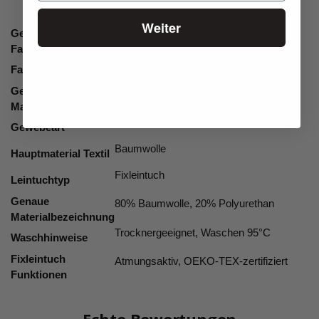
160×200, 180×200, 200×200, 200×220
Weiter
Genaue
Weiss
Farbbezeichnung
Weiss
Farbgruppe
Geeignete
25 cm
Matratzenhöhe
Baumwolle
Gewebeart
Baumwolle
Hauptmaterial Textil
Fixleintuch
Leintuchtyp
Genaue
80% Baumwolle, 20% Polyurethan
Materialbezeichnung
Trocknergeeignet, Waschen 95°C
Waschhinweise
Fixleintuch
Atmungsaktiv, OEKO-TEX-zertifiziert
Funktionen