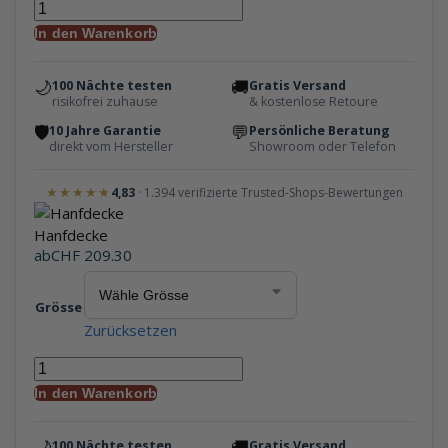
In den Warenkorb
🌙
🚚
100 Nächte testen
Gratis Versand
risikofrei zuhause
& kostenlose Retoure
🛡
💬
10 Jahre Garantie
Persönliche Beratung
direkt vom Hersteller
Showroom oder Telefon
★★★★★
4,83
· 1.394 verifizierte Trusted-Shops-Bewertungen
Hanfdecke
ab
CHF
209.30
Grösse
Zurücksetzen
In den Warenkorb
🌙
🚚
100 Nächte testen
Gratis Versand