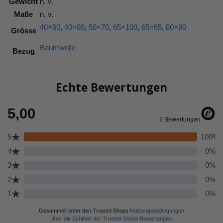
Gewicht
n. v.
Maße
n. v.
40×60
,
40×80
,
50×70
,
65×100
,
65×65
,
80×80
Grösse
Baumwolle
Bezug
Echte Bewertungen