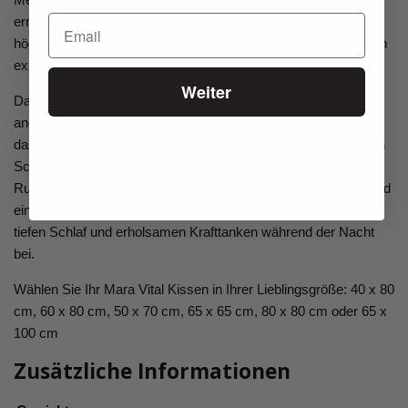
erneuern wollen, ist das ebenfalls möglich. Ihr Kopfkissen wird
höchsten Qualitätsansprüchen gerecht und Ihnen lange Zeit ein
exzellenter nächtlicher Begleiter sein.
Weiter
Dank des pflegeleichten Baumwollbezuges ist das Kissen
angenehm weich. Kontrolliert biologischer Anbau garantiert,
dass keinerlei Rückstände von Spritz- oder Düngemitteln Ihren
Schlaf beeinträchtigen und Sie auf einem hautsympathischen
Ruhekissen schlafen. Das gute Gefühl, die Natur zu achten und
ein nachhaltiges Naturprodukt ausgewählt zu haben, trägt zum
tiefen Schlaf und erholsamen Krafttanken während der Nacht
bei.
Wählen Sie Ihr Mara Vital Kissen in Ihrer Lieblingsgröße: 40 x 80
cm, 60 x 80 cm, 50 x 70 cm, 65 x 65 cm, 80 x 80 cm oder 65 x
100 cm
Zusätzliche Informationen