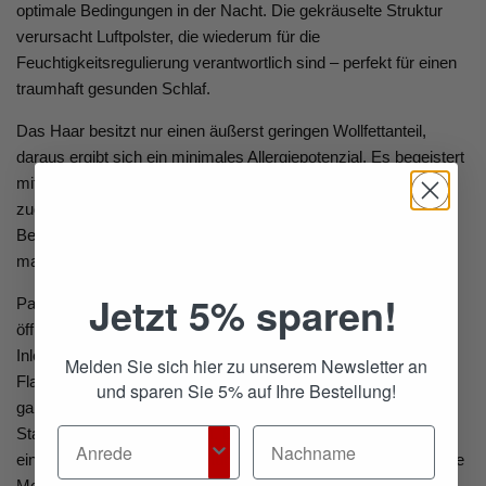
optimale Bedingungen in der Nacht. Die gekräuselte Struktur
verursacht Luftpolster, die wiederum für die
Feuchtigkeitsregulierung verantwortlich sind – perfekt für einen
traumhaft gesunden Schlaf.
Das Haar besitzt nur einen äußerst geringen Wollfettanteil,
daraus ergibt sich ein minimales Allergiepotenzial. Es begeistert
mit hoher Selbstreinigungskraft; dem natürlichen Haar wird
zudem eine anti-rheumatische Wirkung zugeschrieben. Der
Bezug aus pflegeleichtem Baumwoll-Perkal ist
maschinenwaschbar bei 60 °C.
Jetzt 5% sparen!
Passen Sie die Füllung Ihres Kopfkissens individuell an. Dafür
öffnen Sie einfach das mit einem Reißverschluss versehene
Inlett und geben Füllmaterial hinzu oder entnehmen einige
Melden Sie sich hier zu unserem Newsletter an
Flaumkugeln. So ist die persönlich optimale Körperhaltung
und sparen Sie 5% auf Ihre Bestellung!
garantiert und Ihr gesunder Schlaf wird nicht durch eine
Standardhöhe beeinträchtigt. Beugen Sie Verspannungen oder
einer unbequemen Liegehaltung vor, indem Sie die für Sie beste
Menge einfüllen. Sollten Sie nach vielen Jahren die Füllung