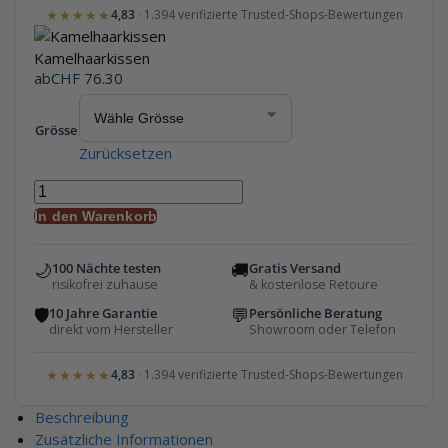
★★★★★
4,83
· 1.394 verifizierte Trusted-Shops-Bewertungen
Kamelhaarkissen
ab
CHF
76.30
Grösse
Zurücksetzen
In den Warenkorb
🌙
🚚
100 Nächte testen
Gratis Versand
risikofrei zuhause
& kostenlose Retoure
🛡
💬
10 Jahre Garantie
Persönliche Beratung
direkt vom Hersteller
Showroom oder Telefon
★★★★★
4,83
· 1.394 verifizierte Trusted-Shops-Bewertungen
Beschreibung
Zusätzliche Informationen