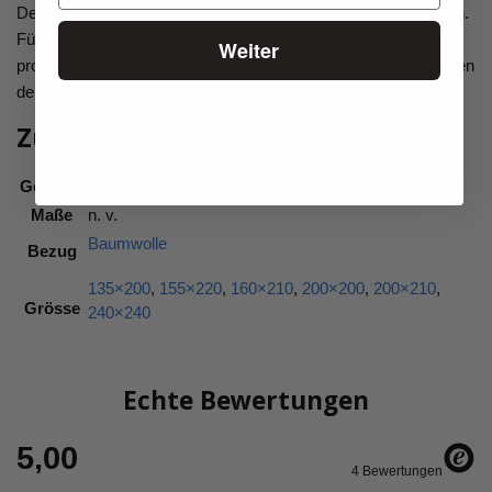
Der Schleudergang darf 800 Umdrehungen nicht überschreiten.
Für schwere und große Naturbettdecken empfiehlt sich eine
Weiter
professionelle Reinigung. So bleiben die positiven Eigenschaften
der Schurwolldecke langfristig erhalten.
Zusätzliche Informationen
Gewicht
n. v.
Maße
n. v.
Baumwolle
Bezug
135×200
,
155×220
,
160×210
,
200×200
,
200×210
,
Grösse
240×240
Echte Bewertungen