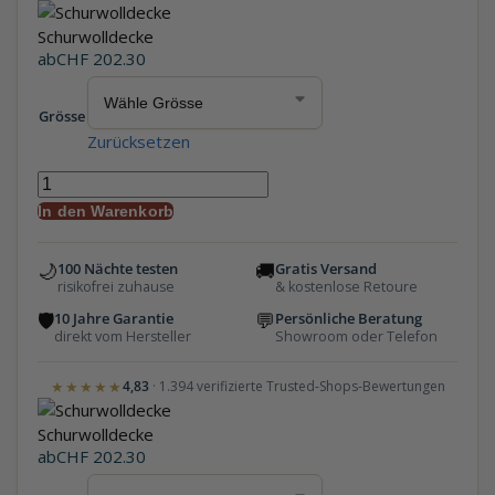
Schurwolldecke
ab
CHF
202.30
Grösse
Zurücksetzen
In den Warenkorb
🌙
🚚
100 Nächte testen
Gratis Versand
risikofrei zuhause
& kostenlose Retoure
🛡
💬
10 Jahre Garantie
Persönliche Beratung
direkt vom Hersteller
Showroom oder Telefon
★★★★★
4,83
· 1.394 verifizierte Trusted-Shops-Bewertungen
Schurwolldecke
ab
CHF
202.30