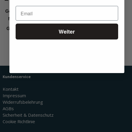
Gewicht
n. v.
Maße
n. v.
140×200
,
160×200
,
180×200
Grösse
Weiter
Echte Bewertungen
Kundenservice
Kontakt
Impressum
Widerrufsbelehrung
AGBs
Sicherheit & Datenschutz
Cookie Richtlinie