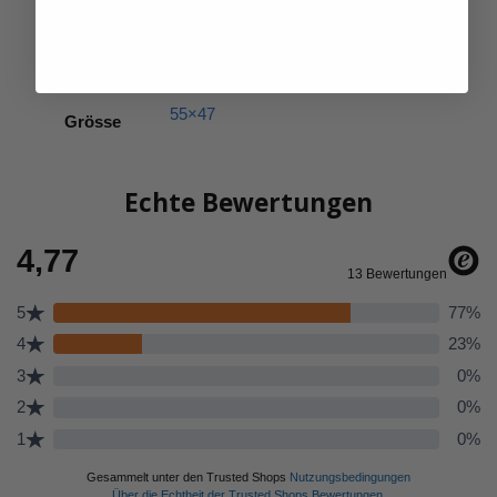
55 kg/m3
Raumgewicht
Seitenkippschläfer
,
Seitenschläfer
Schlafposition
55×47
Grösse
Echte Bewertungen