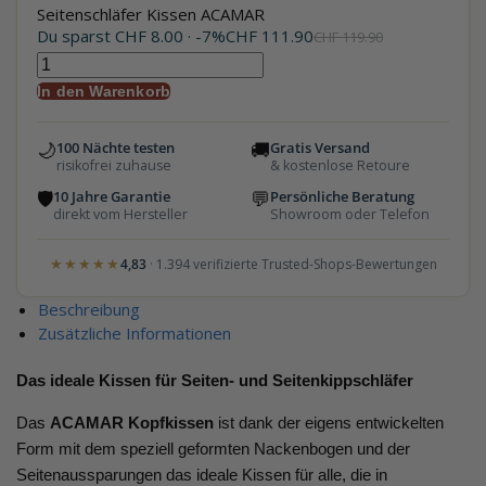
Seitenschläfer Kissen ACAMAR
Du sparst
CHF
8.00
· -7%
CHF
111.90
CHF
119.90
In den Warenkorb
🌙
🚚
100 Nächte testen
Gratis Versand
risikofrei zuhause
& kostenlose Retoure
🛡
💬
10 Jahre Garantie
Persönliche Beratung
direkt vom Hersteller
Showroom oder Telefon
★★★★★
4,83
· 1.394 verifizierte Trusted-Shops-Bewertungen
Beschreibung
Zusätzliche Informationen
Das ideale Kissen für Seiten- und Seitenkippschläfer
Das
ACAMAR Kopfkissen
ist dank der eigens entwickelten
Form mit dem speziell geformten Nackenbogen und der
Seitenaussparungen das ideale Kissen für alle, die in