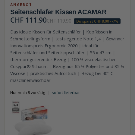
ANGEBOT
Seitenschläfer Kissen ACAMAR
CHF
111.90
CHF
119.90
Du sparst
CHF
8.00
· -7%
Das ideale Kissen für Seitenschläfer | Kopfkissen in
Schmetterlingsform | testsieger.de Note 1,4 | Gewinner
Innovationspreis Ergonomie 2020 | ideal für
Seitenschläfer und Seitenkippschläfer | 55 x 47 cm |
thermoregulierender Bezug | 100 % viscoelastischer
Cosypur® Schaum | Bezug aus 65 % Polyester und 35 %
Viscose | praktisches Aufrolltuch | Bezug bei 40° C
maschinenwaschbar
Nur noch 8 vorrätig
|
sofort lieferbar