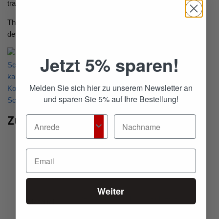
transportieren.
Third of Life wurde mit dem Innovationspreis Ergonomie 2020
des Instituts für Gesundheit und Ergonomie ausgezeichnet.
Jetzt 5% sparen!
Melden Sie sich hier zu unserem Newsletter an
und sparen Sie 5% auf Ihre Bestellung!
Zusätzliche Informationen
Gewicht
2 kg
Maße
47 × 55 cm
Kissenbezug maschinenwaschbar bei 40
Waschbarkeit
° C
Weiter
Thermic-Bezug: 100 % Polyester
Material
(Thermic Inside)
Aussenbezug