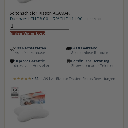
Seitenschläfer Kissen ACAMAR
Du sparst
CHF
8.00
· -7%
CHF
111.90
CHF
119.90
In den Warenkorb
🌙
🚚
100 Nächte testen
Gratis Versand
risikofrei zuhause
& kostenlose Retoure
🛡
💬
10 Jahre Garantie
Persönliche Beratung
direkt vom Hersteller
Showroom oder Telefon
★★★★★
4,83
· 1.394 verifizierte Trusted-Shops-Bewertungen