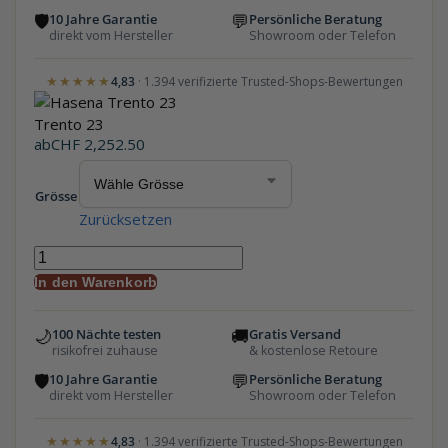
🛡
💬
10 Jahre Garantie
Persönliche Beratung
direkt vom Hersteller
Showroom oder Telefon
★★★★★
4,83
· 1.394 verifizierte Trusted-Shops-Bewertungen
Trento 23
ab
CHF
2,252.50
Grösse
Zurücksetzen
In den Warenkorb
🌙
🚚
100 Nächte testen
Gratis Versand
risikofrei zuhause
& kostenlose Retoure
🛡
💬
10 Jahre Garantie
Persönliche Beratung
direkt vom Hersteller
Showroom oder Telefon
★★★★★
4,83
· 1.394 verifizierte Trusted-Shops-Bewertungen