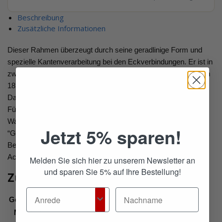
Beschreibung
Zusätzliche Informationen
Dieser Rahmen überzeugt durch seine geradlinige Form und
spezielle Kantenverarbeitung bei den Eckverbindungen. Er ist in
zwei verschiedenen Einlegetiefen anwendbar. Bei der Tiefe von
18 cm sind die Füsse bzw. die Pratico-Box um 5 cm versenkt.
Das gesamte Bett gewinnt somit mehr Bodennähe und die
Füsse rücken in den Hintergrund. Ergänzende Kopfteile und
Wandpaneelen finden Sie im nebenstehenden Katalog
Jetzt 5% sparen!
“Gepolsterte Kopfteile/Wandpaneele”. Passende Lampen und
Beimöbel finden Sie im nebenstehenden Katalog “Lampen &
Accessoires”.
Melden Sie sich hier zu unserem Newsletter an
und sparen Sie 5% auf Ihre Bestellung!
Zusätzliche Informationen
Gewicht
n. v.
Maße
n. v.