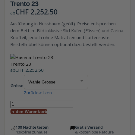
Trento 23
CHF
2,252.50
ab
Ausführung in Nussbaum (geölt). Preise entsprechen
dem Bett im Bild inklusive Slid Kufen (Füssen) und Carina
Kopfteil, jedoch ohne Matratzen und Lattenroste.
Beistellmöbel können optional dazu bestellt werden.
Trento 23
ab
CHF
2,252.50
Grösse
Zurücksetzen
In den Warenkorb
🌙
🚚
100 Nächte testen
Gratis Versand
risikofrei zuhause
& kostenlose Retoure