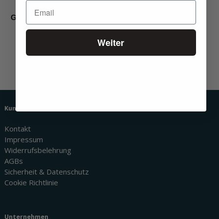
140×200
,
140×210
,
140×220
,
160×200
,
160×210
,
160×220
,
180×200
,
180×210
,
180×220
,
200×200
,
Grösse
200×210
,
200×220
Weiter
Echte Bewertungen
Kundenservice
Kontakt
Impressum
Widerrufsbelehrung
AGBs
Sicherheit & Datenschutz
Cookie Richtlinie
Unternehmen