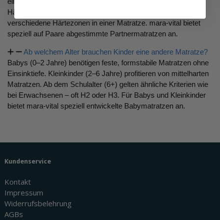
einem gemeinsamen Bett – jeder wählt seinen idealen
Härtegrad. 2) Partnermatratze mit Zonenunterstützung: Zwei
verschiedene Härtezonen in einer Matratze. mara-vital bietet
speziell auf Paare abgestimmte Partnermatratzen an.
Ab welchem Alter brauchen Kinder eine andere Matratze?
Babys (0–2 Jahre) benötigen feste, formstabile Matratzen ohne
Einsinktiefe. Kleinkinder (2–6 Jahre) profitieren von mittelharten
Matratzen. Ab dem Schulalter (6+) gelten ähnliche Kriterien wie
bei Erwachsenen – oft H2 oder H3. Für Babys und Kleinkinder
bietet mara-vital speziell entwickelte Babymatratzen an.
Kundenservice
Kontakt
Impressum
Widerrufsbelehrung
AGBs