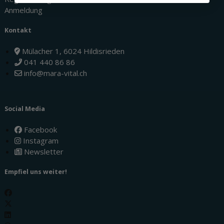
Anmeldung
Kontakt
Mülacher 1, 6024 Hildisrieden
041 440 86 86
info@mara-vital.ch
Social Media
Facebook
Instagram
Newsletter
Empfiel uns weiter!