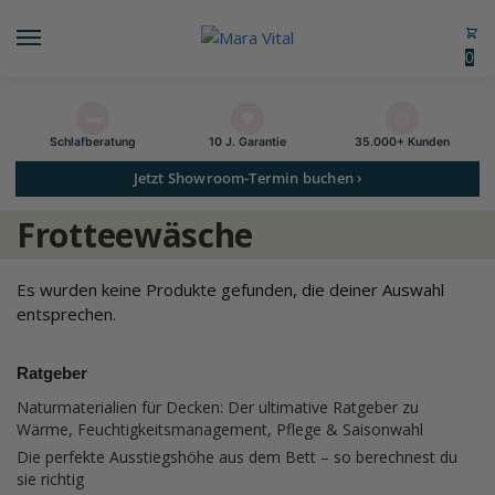
0
🛏️
🛡️
😊
Schlaf­beratung
10 J. Garantie
35.000+ Kunden
Jetzt Showroom-Termin buchen ›
Frotteewäsche
Es wurden keine Produkte gefunden, die deiner Auswahl
entsprechen.
Ratgeber
Naturmaterialien für Decken: Der ultimative Ratgeber zu
Wärme, Feuchtigkeitsmanagement, Pflege & Saisonwahl
Die perfekte Ausstiegshöhe aus dem Bett – so berechnest du
sie richtig