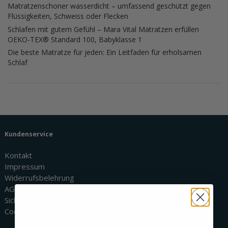
Matratzenschoner wasserdicht – umfassend geschützt gegen
Flüssigkeiten, Schweiss oder Flecken
Schlafen mit gutem Gefühl – Mara Vital Matratzen erfüllen
OEKO-TEX® Standard 100, Babyklasse 1
Die beste Matratze für jeden: Ein Leitfaden für erholsamen
Schlaf
Kundenservice
Kontakt
Impressum
Widerrufsbelehrung
AGBs
Sicherheit & Datenschutz
Cookie Richtlinie