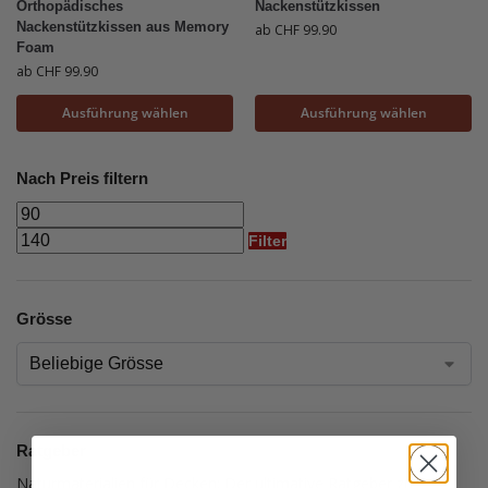
Orthopädisches
Nackenstützkissen
Nackenstützkissen aus Memory
ab
CHF
99.90
Foam
ab
CHF
99.90
Ausführung wählen
Ausführung wählen
Nach Preis filtern
Filter
Grösse
Ratgeber
Naturmaterialien für Decken: Der ultimative Ratgeber zu