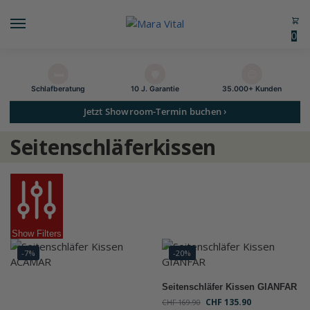
0
🛏️
🛡️
😊
Schlaf­beratung
10 J. Garantie
35.000+ Kunden
Jetzt Showroom-Termin buchen ›
Seitenschläferkissen
Show Filters
-7%
-20%
Seitenschläfer Kissen GIANFAR
CHF
135.90
CHF
169.90