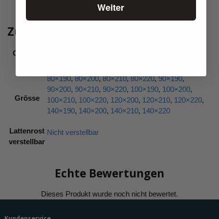
Weiter
Zusätzliche Informationen
Gewicht
n. v.
Maße
n. v.
80×190
,
80×200
,
80×210
,
80×220
,
90×190
,
90×200
,
90×210
,
90×220
,
100×190
,
100×200
,
Grösse
100×210
,
100×220
,
120×200
,
120×210
,
120×220
,
140×190
,
140×200
,
140×210
,
140×220
Lattenrost
Nicht verstellbar
verstellbar
Echte Bewertungen
Kundenservice