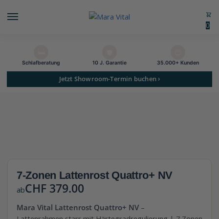
0
🛏️
🛡️
😊
Schlaf­beratung
10 J. Garantie
35.000+ Kunden
Jetzt Showroom-Termin buchen ›
7-Zonen Lattenrost Quattro+ NV
CHF
379.00
ab
Mara Vital Lattenrost Quattro+ NV
–
Lattenrahmen starr mit Härtegradregulierung | 7 Zonen