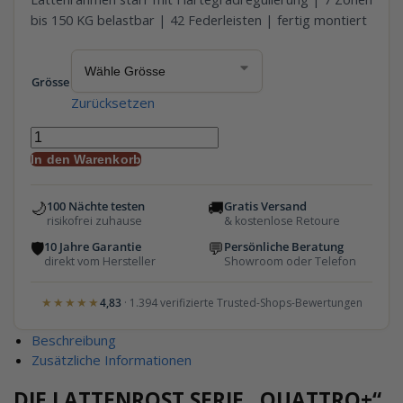
bis 150 KG belastbar | 42 Federleisten | fertig montiert
Grösse
Zurücksetzen
In den Warenkorb
🌙
🚚
100 Nächte testen
Gratis Versand
risikofrei zuhause
& kostenlose Retoure
🛡
💬
10 Jahre Garantie
Persönliche Beratung
direkt vom Hersteller
Showroom oder Telefon
★★★★★
4,83
· 1.394 verifizierte Trusted-Shops-Bewertungen
Beschreibung
Zusätzliche Informationen
DIE LATTENROST SERIE „QUATTRO+“​