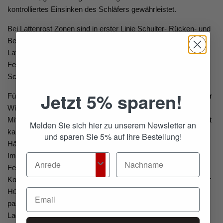
kontrolliertes Einsinken des Schläfers gewährleistet. ​
Bei Lattenrost Zonen sind in erster Linie Schulter- Rücken- und
Beckenbereich von Bedeutung. In der Schulterzone verfügt die
Lattenrost-Serie Quattro+ über besonders flexible
Federholzleisten, die in der Seitenlage das Einsinken der
Schulter begünstigen. ​
Jetzt 5% sparen!
Für die ergonomisch korrekte und daher gesunde Lagerung der
Wirbelsäule im Rückenbereich wird bei der Quattro+ Serie die
Mittelzone verstärkt. Je nach Schlafposition und Körpergewicht
Melden Sie sich hier zu unserem Newsletter an
kann die Flexibilität der Leisten in dieser Zone mittels
und sparen Sie 5% auf Ihre Bestellung!
Härtegradversteller reguliert werden.​
Im Bereich des Beckens existieren ebenfalls nachgiebigere
Federholzleisten, die den Druck ideal aufnehmen. Diese
Komfortzone ist ebenfalls für Seitenschläfer bedeutsam, da der
Hüftbereich tiefer einsinken kann. In Kombination mit der
passenden Matratze erreicht man auf diese Weise ein gerade
Lagerung der Wirbelsäule.​