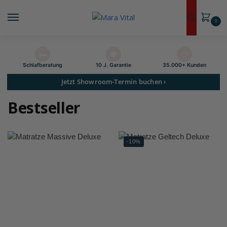
0
🛏️
🛡️
😊
Schlaf­beratung
10 J. Garantie
35.000+ Kunden
Jetzt Showroom-Termin buchen ›
Bestseller
-10%