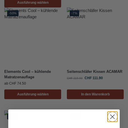
Ausführung wählen
-50%
-7%
Elements Cool – kühlende
Seitenschläfer Kissen ACAMAR
Matratzenauflage
CHF
111.90
CHF
119.90
ab
CHF
74.50
Ausführung wählen
In den Warenkorb
-30%
-30%