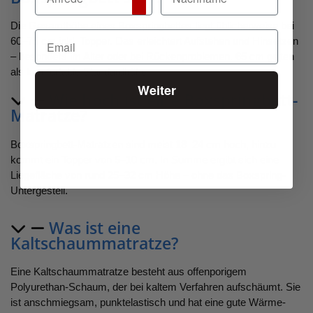
Die Gesamthöhe eines Boxspringbettes liegt üblicherweise bei
60–75 cm inkl. Topper. Das erleichtert Aufstehen und Hinsetzen
– besonders im Alter oder bei Rückenproblemen. 65 cm gelten
als komfortable Standardhöhe.
Weiter
Wie hoch ist eine Boxspringbett-
Matratze?
Boxspringbett-Matratzen sind meist 18–24 cm hoch, hinzu
kommt ein Topper von 5–10 cm. In Summe ergibt sich eine
Liegefläche von rund 25–32 cm Höhe – ohne das Boxspring-
Untergestell.
Was ist eine
Kaltschaummatratze?
Eine Kaltschaummatratze besteht aus offenporigem
Polyurethan-Schaum, der bei kaltem Verfahren aufschäumt. Sie
ist anschmiegsam, punktelastisch und hat eine gute Wärme-