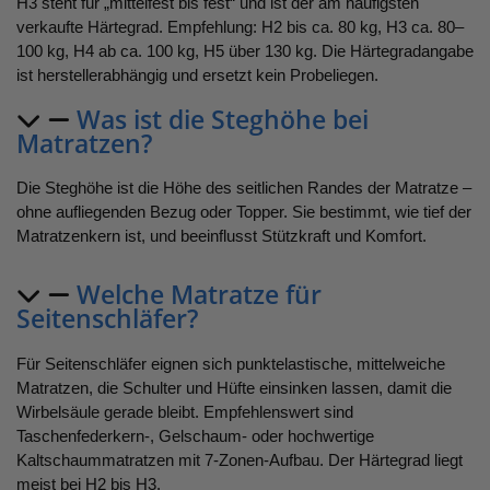
H3 steht für „mittelfest bis fest“ und ist der am häufigsten
verkaufte Härtegrad. Empfehlung: H2 bis ca. 80 kg, H3 ca. 80–
100 kg, H4 ab ca. 100 kg, H5 über 130 kg. Die Härtegradangabe
ist herstellerabhängig und ersetzt kein Probeliegen.
Was ist die Steghöhe bei
Matratzen?
Die Steghöhe ist die Höhe des seitlichen Randes der Matratze –
ohne aufliegenden Bezug oder Topper. Sie bestimmt, wie tief der
Matratzenkern ist, und beeinflusst Stützkraft und Komfort.
Welche Matratze für
Seitenschläfer?
Für Seitenschläfer eignen sich punktelastische, mittelweiche
Matratzen, die Schulter und Hüfte einsinken lassen, damit die
Wirbelsäule gerade bleibt. Empfehlenswert sind
Taschenfederkern-, Gelschaum- oder hochwertige
Kaltschaummatratzen mit 7-Zonen-Aufbau. Der Härtegrad liegt
meist bei H2 bis H3.