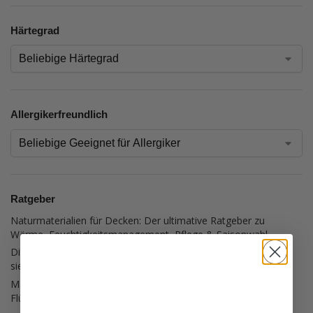
Härtegrad
Allergikerfreundlich
Ratgeber
Naturmaterialien für Decken: Der ultimative Ratgeber zu
Wärme, Feuchtigkeitsmanagement, Pflege & Saisonwahl
Die perfekte Ausstiegshöhe aus dem Bett – so berechnest du
sie richtig
Matratzenschoner wasserdicht – umfassend geschützt gegen
Flüssigkeiten, Schweiss oder Flecken