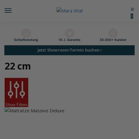
0
🛏️
🛡️
😊
Schlaf­beratung
10 J. Garantie
35.000+ Kunden
Jetzt Showroom-Termin buchen ›
22 cm
Show Filters