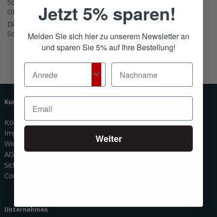
Schlafen mit gutem Gefühl – Mara Vital Matratzen erfüllen
Jetzt 5% sparen!
OEKO-TEX® Standard 100, Babyklasse 1
Die beste Matratze für jeden: Ein Leitfaden für erholsamen
Schlaf
Melden Sie sich hier zu unserem Newsletter an
und sparen Sie 5% auf Ihre Bestellung!
Kundenservice
Kontakt
Impressum
Weiter
Widerrufsbelehrung
AGBs
Sicherheit & Datenschutz
Cookie Richtlinie
Unternehmen