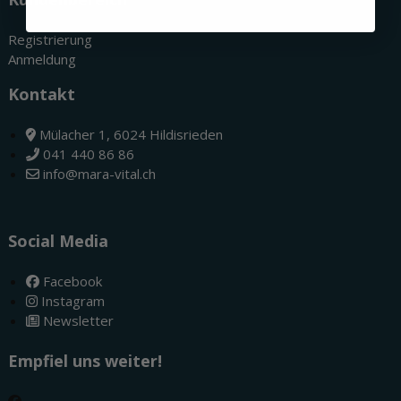
Registrierung
Anmeldung
Kontakt
Mülacher 1, 6024 Hildisrieden
041 440 86 86
info@mara-vital.ch
Social Media
Facebook
Instagram
Newsletter
Empfiel uns weiter!