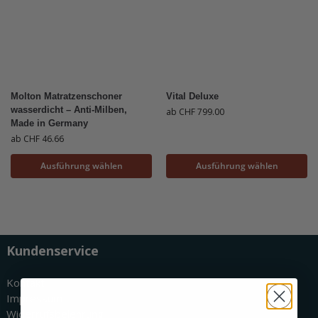
Molton Matratzenschoner
Vital Deluxe
wasserdicht – Anti-Milben,
ab
CHF
799.00
Made in Germany
ab
CHF
46.66
Ausführung wählen
Ausführung wählen
Kundenservice
Kontakt
Impressum
Widerrufsbelehrung