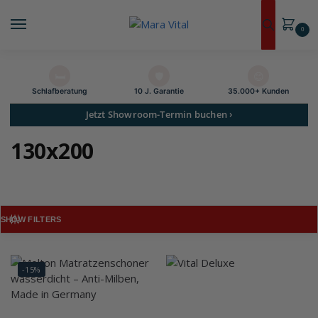
0
🛏️
🛡️
😊
Schlaf­beratung
10 J. Garantie
35.000+ Kunden
Jetzt Showroom-Termin buchen ›
130x200
SHOW FILTERS
-15%