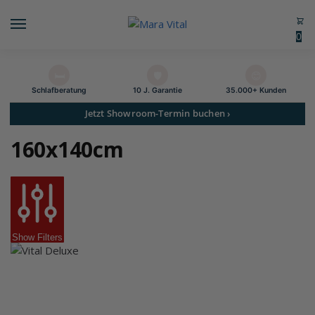
0
🛏️
🛡️
😊
Schlaf­beratung
10 J. Garantie
35.000+ Kunden
Jetzt Showroom-Termin buchen ›
160x140cm
Show Filters