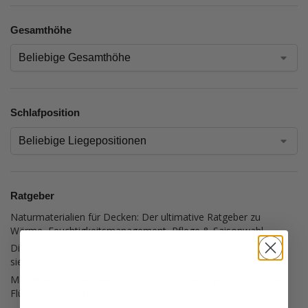
Gesamthöhe
Schlafposition
Ratgeber
Naturmaterialien für Decken: Der ultimative Ratgeber zu
Wärme, Feuchtigkeitsmanagement, Pflege & Saisonwahl
Die perfekte Ausstiegshöhe aus dem Bett – so berechnest du
sie richtig
Matratzenschoner wasserdicht – umfassend geschützt gegen
Flüssigkeiten, Schweiss oder Flecken