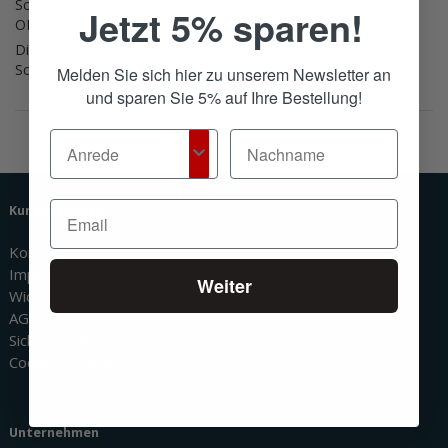
Schlafen mit gutem Gefühl – Mara Vital Matratzen erfüllen
Jetzt 5% sparen!
OEKO-TEX® Standard 100, Babyklasse 1
Die beste Matratze für jeden: Ein Leitfaden für erholsamen
Schlaf
Melden Sie sich hier zu unserem Newsletter an
und sparen Sie 5% auf Ihre Bestellung!
Kundenservice
Kontakt
Impressum
Weiter
Widerrufsbelehrung
AGBs
Sicherheit & Datenschutz
Cookie Richtlinie
Unternehmen