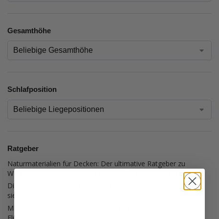
Gesamthöhe
Schlafposition
Ratgeber
Naturmaterialien für Decken: Der ultimative Ratgeber zu
Wärme, Feuchtigkeitsmanagement, Pflege & Saisonwahl
Die perfekte Ausstiegshöhe aus dem Bett – so berechnest du
sie richtig
Matratzenschoner wasserdicht – umfassend geschützt gegen
Flüssigkeiten, Schweiss oder Flecken