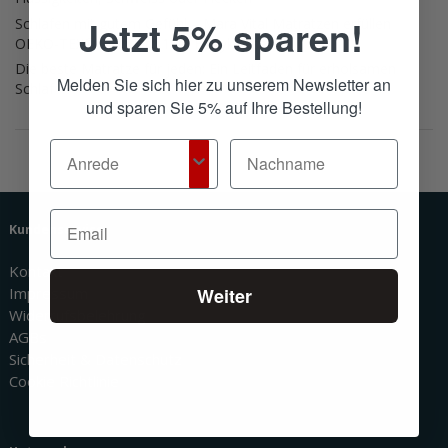
Jetzt 5% sparen!
Schlafen mit gutem Gefühl – Mara Vital Matratzen erfüllen
OEKO-TEX® Standard 100, Babyklasse 1
Die beste Matratze für jeden: Ein Leitfaden für erholsamen
Melden Sie sich hier zu unserem Newsletter an
Schlaf
und sparen Sie 5% auf Ihre Bestellung!
Kundenservice
Kontakt
Weiter
Impressum
Widerrufsbelehrung
AGBs
Sicherheit & Datenschutz
Cookie Richtlinie