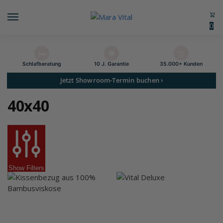
0
🛏️
🛡️
😊
Schlaf­beratung
10 J. Garantie
35.000+ Kunden
Jetzt Showroom-Termin buchen ›
40x40
Show Filters