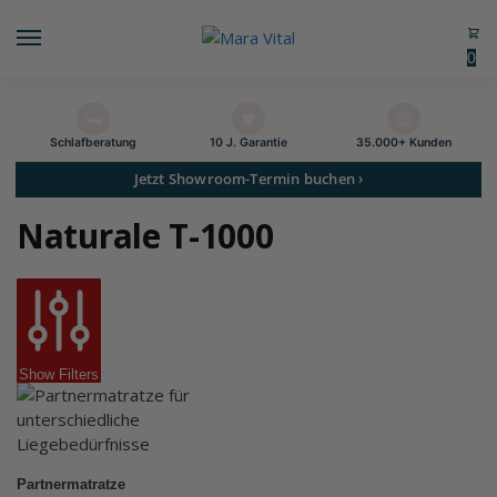
0
🛏️
🛡️
😊
Schlaf­beratung
10 J. Garantie
35.000+ Kunden
Jetzt Showroom-Termin buchen ›
Naturale T-1000
Show Filters
Partnermatratze