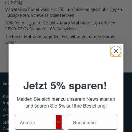
sie richtig
Matratzenschoner wasserdicht – umfassend geschützt gegen
Flüssigkeiten, Schweiss oder Flecken
Schlafen mit gutem Gefühl – Mara Vital Matratzen erfüllen
OEKO-TEX® Standard 100, Babyklasse 1
Die beste Matratze für jeden: Ein Leitfaden für erholsamen
Schlaf
Jetzt 5% sparen!
Kundenservice
Kontakt
Melden Sie sich hier zu unserem Newsletter an
Impressum
und sparen Sie 5% auf Ihre Bestellung!
Widerrufsbelehrung
AGBs
Sicherheit & Datenschutz
Cookie Richtlinie