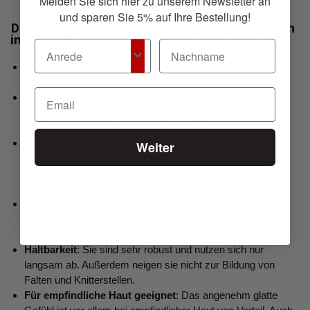
Melden Sie sich hier zu unserem Newsletter an
und sparen Sie 5% auf Ihre Bestellung!
Die wichtigsten Vorteile von Lyocellprodukten
im Überblick:
Angenehme Texturen:
Glatte Struktur und angenehmer,
seidiger Griff.
Atmungsaktiv
: Sie zeichnen sich durch ihre
Atmungsaktivität aus. Neben Bettwäsche kommt die Faser
daher auch immer öfter für Sportkleidung zum Einsatz
Feuchtigkeitsaufnahme
: Sie können im Vergleich zu
Weiter
Baumwolle rund fünfzig Prozent mehr Wasser aufnehmen
und diese fast sofort an die Umgebungsluft zurückführen,
ohne dass die Wäsche lange durchgelüftet werden muss.
Besseres Hautklima
: Durch den guten Abtransport der
Feuchtigkeit sind viele Lyocellprodukte antibakteriell und
neigen weniger zur Ausbildung unangenehmer Gerüche.
Haltbarkeit
: Sie sind sehr robust und nutzen sich nur
langsam ab. Außerdem neigen sie nicht zur Bildung von
Falten und Knitterstellen.
Für empfindliche Haut geeignet
: Das angenehm glatte