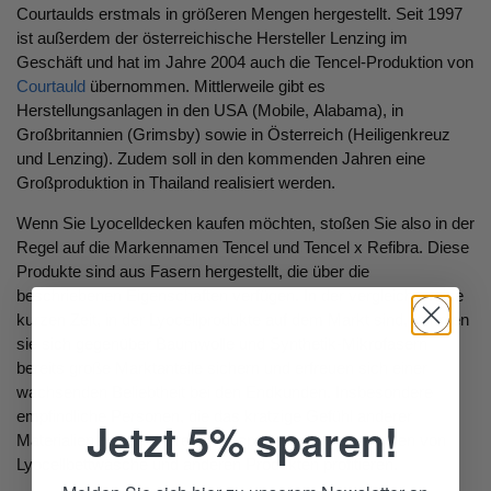
Courtaulds erstmals in größeren Mengen hergestellt. Seit 1997
ist außerdem der österreichische Hersteller Lenzing im
Geschäft und hat im Jahre 2004 auch die Tencel-Produktion von
Courtauld
übernommen. Mittlerweile gibt es
Herstellungsanlagen in den USA (Mobile, Alabama), in
Großbritannien (Grimsby) sowie in Österreich (Heiligenkreuz
und Lenzing). Zudem soll in den kommenden Jahren eine
Großproduktion in Thailand realisiert werden.
Wenn Sie Lyocelldecken kaufen möchten, stoßen Sie also in der
Regel auf die Markennamen Tencel und Tencel x Refibra. Diese
Produkte sind aus Fasern hergestellt, die über die
beschriebenen Eigenschaften verfügen. In der vergleichsweise
kurzen Zeit, in der Lyocellprodukte auf dem Markt sind, konnten
sie sich gegenüber Baumwolle und Synthetik-Mikrofasern
bereits große Marktanteile sichern und erfreuen sich einer
wachsenden Beliebtheit bei den Endkunden. Insbesondere
empfindliche Personen, die das kratzige Gefühl anderer
Jetzt 5% sparen!
Materialien nicht auf ihrer Haut spüren möchten, können von
Lyocellbettwäsche und anderen Produkten profitieren.