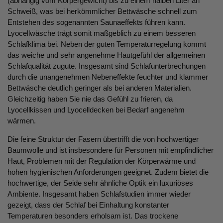
(abhängig vom Körpergewicht) bis zu einem halben Liter an
Schweiß, was bei herkömmlicher Bettwäsche schnell zum
Entstehen des sogenannten Saunaeffekts führen kann.
Lyocellwäsche trägt somit maßgeblich zu einem besseren
Schlafklima bei. Neben der guten Temperaturregelung kommt
das weiche und sehr angenehme Hautgefühl der allgemeinen
Schlafqualität zugute. Insgesamt sind Schlafunterbrechungen
durch die unangenehmen Nebeneffekte feuchter und klammer
Bettwäsche deutlich geringer als bei anderen Materialien.
Gleichzeitig haben Sie nie das Gefühl zu frieren, da
Lyocellkissen und Lyocelldecken bei Bedarf angenehm
wärmen.
Die feine Struktur der Fasern übertrifft die von hochwertiger
Baumwolle und ist insbesondere für Personen mit empfindlicher
Haut, Problemen mit der Regulation der Körperwärme und
hohen hygienischen Anforderungen geeignet. Zudem bietet die
hochwertige, der Seide sehr ähnliche Optik ein luxuriöses
Ambiente. Insgesamt haben Schlafstudien immer wieder
gezeigt, dass der Schlaf bei Einhaltung konstanter
Temperaturen besonders erholsam ist. Das trockene