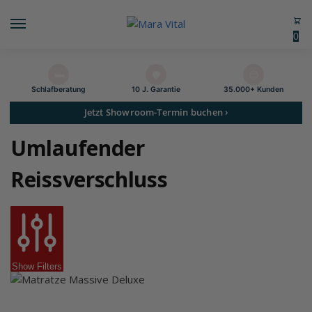
0
🛏️
🛡️
😊
Schlaf­beratung
10 J. Garantie
35.000+ Kunden
Jetzt Showroom-Termin buchen ›
Umlaufender
Reissverschluss
Show Filters