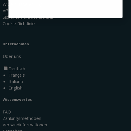
Widerrufsbelehrung
AGBs
Sicherheit & Datenschutz
Cookie Richtlinie
Unternehmen
Über uns
Deutsch
Français
Italiano
English
Wissenswertes
FAQ
Zahlungsmethoden
Versandinformationen
Ratgeber